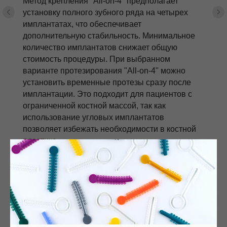
Метод крепления "All-on-4" предполагает
установку полного зубного ряда на четырех
имплантатах, что обеспечивает
дополнительную стабильность. Минимальное
количество имплантатов снижает общую
стоимость процедуры. При выбранном
варианте протезирования "All-on-4" можно
установить временные протезы сразу после
имплантации. Это подходит для пациентов с
ограниченной костной массой, так как
использование угловых имплантатов
позволяет избежать необходимости в костной
пластике.
Подробнее об "All-on-4"