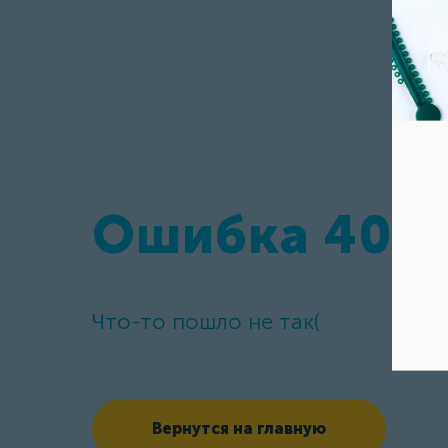
Ошибка 404
Что-то пошло не так(
Вернутся на главную