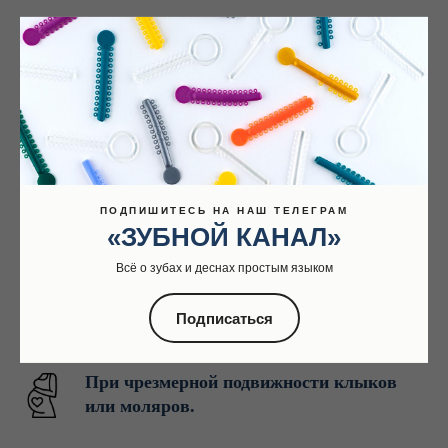
В случае травмирования зубов и, как
следствие, их разрушения
При проведении челюстного
протезирования
ПОДПИШИТЕСЬ НА НАШ ТЕЛЕГРАМ
В случаях возникновения кисты;
«ЗУБНОЙ КАНАЛ»
Всё о зубах и деснах простым языком
При проведении ортодонтического
Подписаться
лечения
При чрезмерной подвижности клыков
или моляров.