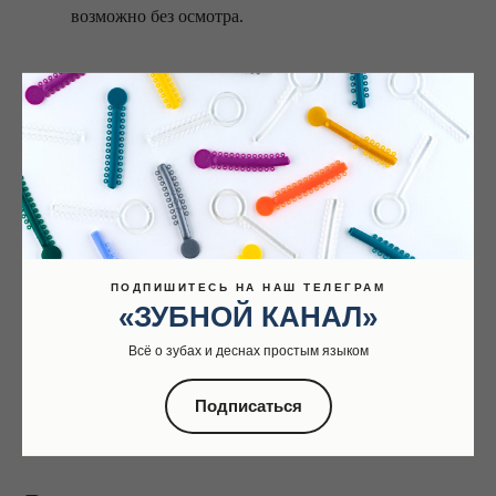
возможно без осмотра.
Далее по необходимости врач может предложить
5
вам очный прием в клинике у профильного
специалиста.
Как подготовиться
ПОДПИШИТЕСЬ НА НАШ ТЕЛЕГРАМ
«ЗУБНОЙ КАНАЛ»
Проверить интернет-соединение и постараться в день
Всё о зубах и деснах простым языком
консультации быть в тихом и спокойном месте.
Подписаться